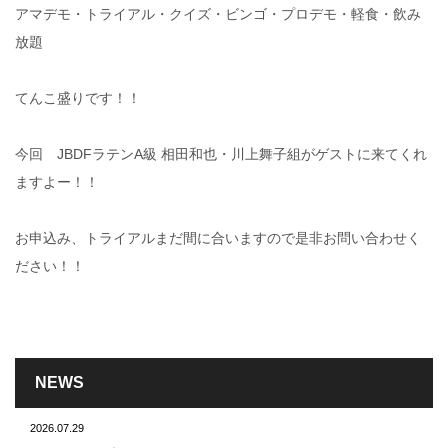
アマデモ・トライアル・クイズ・ビンゴ・プロデモ・軽食・飲み
放題
てんこ盛りです！！
今回 JBDFラテンA級 相田和也・川上舞子組がゲストに来てくれ
ますよー！！
お申込み、トライアルまだ間に合いますので是非お問い合わせく
ださい！！
NEWS
2026.07.29